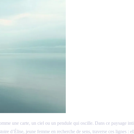
 comme une carte, un ciel ou un pendule qui oscille. Dans ce paysage int
istoire d’Élise, jeune femme en recherche de sens, traverse ces lignes : 