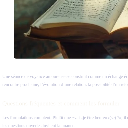
Une séance de voyance amoureuse se construit comme un échange éclair
rencontre prochaine, l’évolution d’une relation, la possibilité d’un reto
Questions fréquentes et comment les formuler
Les formulations comptent. Plutôt que «vais-je être heureux(se) ?», il e
les questions ouvertes invitent la nuance.