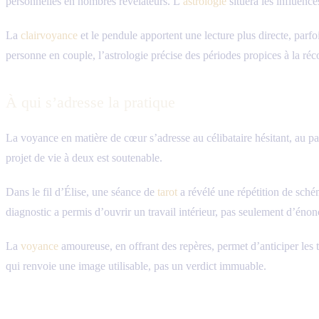
personnelles en nombres révélateurs. L’
astrologie
situera les influence
La
clairvoyance
et le pendule apportent une lecture plus directe, parfo
personne en couple, l’astrologie précise des périodes propices à la réco
À qui s’adresse la pratique
La voyance en matière de cœur s’adresse au célibataire hésitant, au pa
projet de vie à deux est soutenable.
Dans le fil d’Élise, une séance de
tarot
a révélé une répétition de sché
diagnostic a permis d’ouvrir un travail intérieur, pas seulement d’énon
La
voyance
amoureuse, en offrant des repères, permet d’anticiper les ten
qui renvoie une image utilisable, pas un verdict immuable.