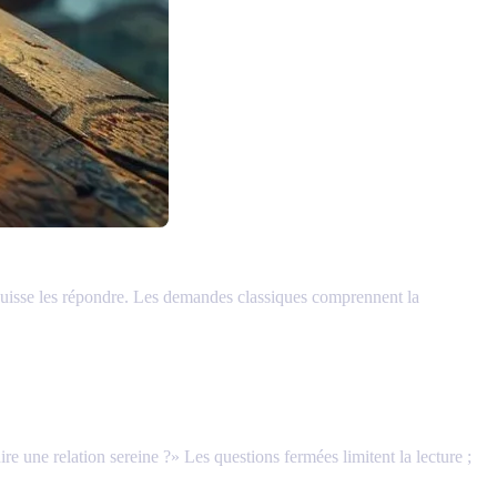
puisse les répondre. Les demandes classiques comprennent la
re une relation sereine ?» Les questions fermées limitent la lecture ;