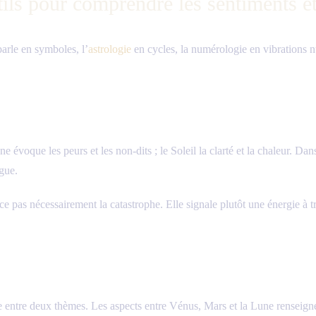
utils pour comprendre les sentiments 
arle en symboles, l’
astrologie
en cycles, la numérologie en vibrations n
e évoque les peurs et les non-dits ; le Soleil la clarté et la chaleur. Da
ogue.
once pas nécessairement la catastrophe. Elle signale plutôt une énergie à t
entre deux thèmes. Les aspects entre Vénus, Mars et la Lune renseignent s