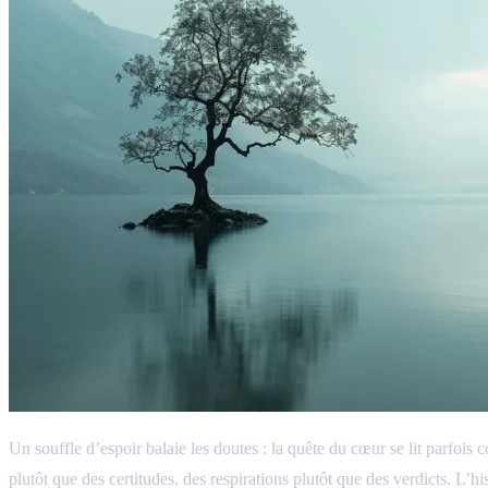
Un souffle d’espoir balaie les doutes : la quête du cœur se lit parfois
plutôt que des certitudes, des respirations plutôt que des verdicts. L’h