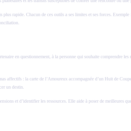
s planétaires et les transits susceptibles de colorer une rencontre ou une 
is plus rapide. Chacun de ces outils a ses limites et ses forces. Exemple
nciliation.
rtenaire en questionnement, à la personne qui souhaite comprendre les réa
mas affectifs : la carte de l’Amoureux accompagnée d’un Huit de Coupes 
cer un destin.
sions et d’identifier les ressources. Elle aide à poser de meilleures ques