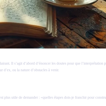
ant. Il s’agit d’abord d’énoncer les doutes pour que l’interprétation 
ur d’ex, ou la nature d’obstacles à venir.
st plus utile de demander : «quelles étapes dois‑je franchir pour construi