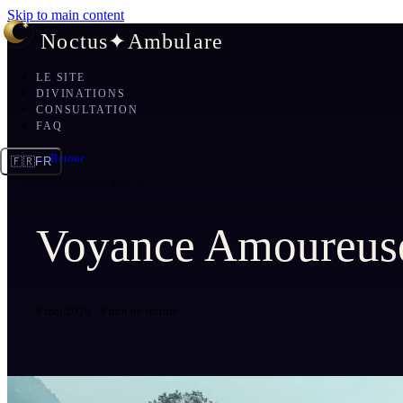
Skip to main content
Noctus
✦
Ambulare
LE SITE
DIVINATIONS
CONSULTATION
FAQ
← Retour
🇫🇷
FR
PRENDRE CONTACT
Voyance Amoureuse 
8 mai 2026
·
9 min de lecture